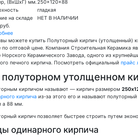
р, (ВхШхГ) мм.
250x120x88
рхность
гладкая
ие на складе
НЕТ В НАЛИЧИИ
 руб.
обнее
 вы можете купить Полуторный кирпич (утолщенный) к
 по оптовой цене. Компания Строительная Керамика я
 Норского Керамического Завода, одного из крупнейш
ого печного кирпича. Посмотреть официальный
п
райс 
 полуторном утолщенном к
торным кирпичом называют — кирпич размером
250x1
рного кирпича
из-за этого его и называют полуторный 
 а 88 мм.
орный кирпич позволяет быстрее строить путем эконо
ды одинарного кирпича