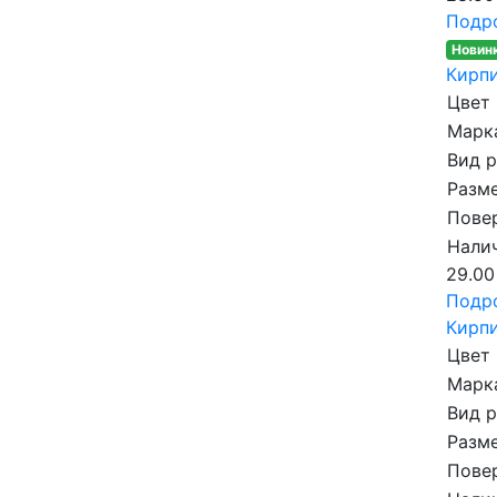
Подр
Новин
Кирпи
Цвет
Марка
Вид 
Разме
Пове
Налич
29.00
Подр
Кирпи
Цвет
Марка
Вид 
Разме
Пове