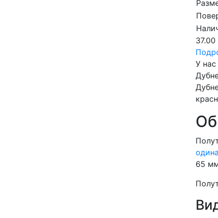
Разме
Пове
Налич
37.00
Подр
У нас
Дубне
Дубне
красн
Об
Полу
одина
65 мм
Полут
Ви