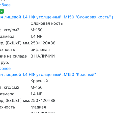
обнее
ка
ч лицевой 1.4 НФ утолщенный, M150 "Слоновая кость"
Слоновая кость
, кгс/см2
M-150
размера
1.4 NF
р, (ВхШхГ) мм.
250x120x88
рхность
рифленая
ие на складе
В НАЛИЧИИ
 руб.
обнее
ч лицевой 1.4 НФ утолщенный, M150 "Красный"
Красный
, кгс/см2
M-150
размера
1.4 NF
р, (ВхШхГ) мм.
250x120x88
рхность
гладкая