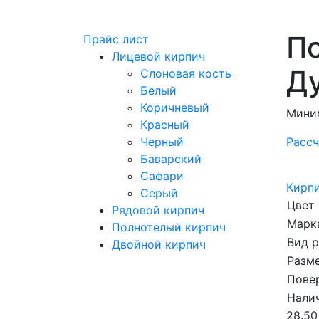
По
Прайс лист
Лицевой кирпич
Д
Слоновая кость
Белый
Коричневый
Мини
Красный
Черный
Рассч
Баварский
Сафари
Кирпи
Серый
Цвет
Рядовой кирпич
Марка
Полнотелый кирпич
Вид 
Двойной кирпич
Разме
Пове
Налич
28.50