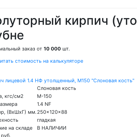
луторный кирпич (ут
убне
мальный заказ от
10 000
шт.
итать стоимость на калькуляторе
ч лицевой 1.4 НФ утолщенный, M150 "Слоновая кость"
Слоновая кость
, кгс/см2
M-150
размера
1.4 NF
р, (ВхШхГ) мм.
250x120x88
рхность
гладкая
ие на складе
В НАЛИЧИИ
 руб.