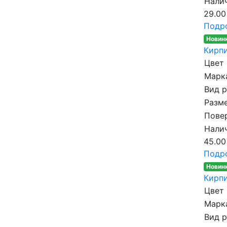
Налич
29.00
Подр
Новин
Кирпи
Цвет
Марка
Вид 
Разме
Пове
Налич
45.00
Подр
Новин
Кирпи
Цвет
Марка
Вид 