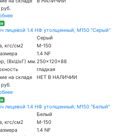
ие на складе
В НАЛИЧИИ
 руб.
обнее
ка
ч лицевой 1.4 НФ утолщенный, M150 "Серый"
Серый
, кгс/см2
M-150
размера
1.4 NF
р, (ВхШхГ) мм.
250x120x88
рхность
гладкая
ие на складе
НЕТ В НАЛИЧИИ
 руб.
обнее
ка
ч лицевой 1.4 НФ утолщенный, M150 "Белый"
Белый
, кгс/см2
M-150
размера
1.4 NF