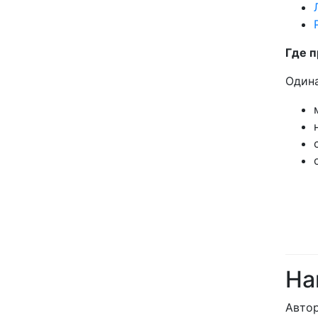
Где 
Одина
На
Авто